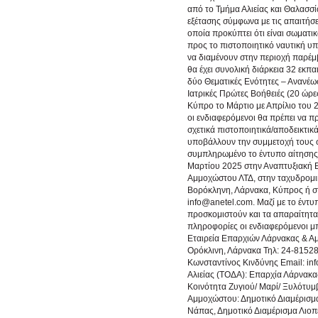
από το Τμήμα Αλιείας και Θαλασσί
εξέτασης σύμφωνα με τις απαιτήσ
οποία προκύπτει ότι είναι σωματικ
προς το πιστοποιητικό ναυτική υπ
να διαμένουν στην περιοχή παρέ
θα έχει συνολική διάρκεια 32 εκ
δύο Θεματικές Ενότητες – Ανανέω
Ιατρικές Πρώτες Βοήθειές (20 ώρε
Κύπρο το Μάρτιο με Απρίλιο του 
οι ενδιαφερόμενοι θα πρέπει να π
σχετικά πιστοποιητικά/αποδεικτικ
υποβάλλουν την συμμετοχή τους 
συμπληρωμένο το έντυπο αίτησης
Μαρτίου 2025 στην Αναπτυξιακή 
Αμμοχώστου ΛΤΔ, στην ταχυδρομι
Βορόκληνη, Λάρνακα, Κύπρος ή σ
info@anetel.com. Μαζί με το έντυ
προσκομιστούν και τα απαραίτητα 
πληροφορίες οι ενδιαφερόμενοι μ
Εταιρεία Επαρχιών Λάρνακας & Α
Ορόκλινη, Λάρνακα Τηλ: 24-8152
Κωνσταντίνος Κινδύνης Email: i
Αλιείας (ΤΟΔΑ): Επαρχία Λάρνακα
Κοινότητα Ζυγιού/ Μαρί/ Ξυλότυμ
Αμμοχώστου: Δημοτικό Διαμέρισμα
Νάπας, Δημοτικό Διαμέρισμα Λιοπε