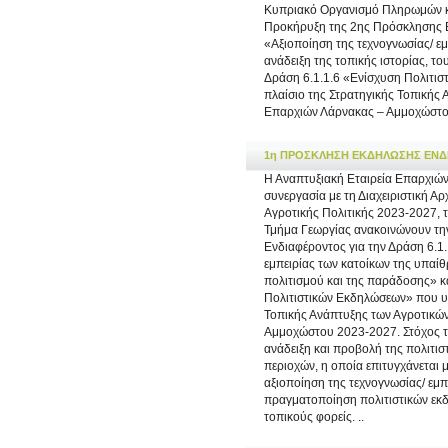
Κυπριακό Οργανισμό Πληρωμών κα
Προκήρυξη της 2ης Πρόσκλησης Ε
«Αξιοποίηση της τεχνογνωσίας/ εμ
ανάδειξη της τοπικής ιστορίας, τ
Δράση 6.1.1.6 «Ενίσχυση Πολιτισ
πλαίσιο της Στρατηγικής Τοπικής
Επαρχιών Λάρνακας – Αμμοχώστο
1η ΠΡΟΣΚΛΗΣΗ ΕΚΔΗΛΩΣΗΣ ΕΝΔΙΑΦ
Η Αναπτυξιακή Εταιρεία Επαρχιώ
συνεργασία με τη Διαχειριστική Α
Αγροτικής Πολιτικής 2023-2027,
Τμήμα Γεωργίας ανακοινώνουν τ
Ενδιαφέροντος για την Δράση 6.1.
εμπειρίας των κατοίκων της υπαίθρ
πολιτισμού και της παράδοσης» κ
Πολιτιστικών Εκδηλώσεων» που υλ
Τοπικής Ανάπτυξης των Αγροτικώ
Αμμοχώστου 2023-2027. Στόχος των
ανάδειξη και προβολή της πολιτισ
περιοχών, η οποία επιτυγχάνεται 
αξιοποίηση της τεχνογνωσίας/ εμπ
πραγματοποίηση πολιτιστικών εκ
τοπικούς φορείς. ..