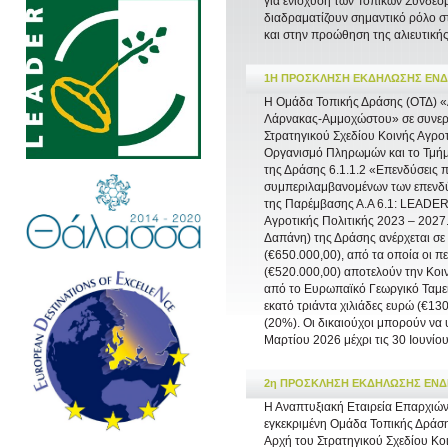
για ενίσχυση των Τοπικών Συνδέ
διαδραματίζουν σημαντικό ρόλο σ
και στην προώθηση της αλιευτικής
1Η ΠΡΟΣΚΛΗΣΗ ΕΚΔΗΛΩΣΗΣ ΕΝΔΙ
Η Ομάδα Τοπικής Δράσης (ΟΤΔ) «
Λάρνακας-Αμμοχώστου» σε συνεργα
Στρατηγικού Σχεδίου Κοινής Αγροτ
Οργανισμό Πληρωμών και το Τμή
της Δράσης 6.1.1.2 «Επενδύσεις 
συμπεριλαμβανομένων των επενδύ
της Παρέμβασης Α.Α 6.1: LEADER,
Αγροτικής Πολιτικής 2023 – 2027
Δαπάνη) της Δράσης ανέρχεται σε 
(€650.000,00), από τα οποία οι πε
(€520.000,00) αποτελούν την Κοι
από το Ευρωπαϊκό Γεωργικό Ταμεί
εκατό τριάντα χιλιάδες ευρώ (€13
(20%). Οι δικαιούχοι μπορούν να 
Μαρτίου 2026 μέχρι τις 30 Ιουνίου
2η ΠΡΟΣΚΛΗΣΗ ΕΚΔΗΛΩΣΗΣ ΕΝΔΙΑΦ
Η Αναπτυξιακή Εταιρεία Επαρχιώ
εγκεκριμένη Ομάδα Τοπικής Δράσης
Αρχή του Στρατηγικού Σχεδίου Κο