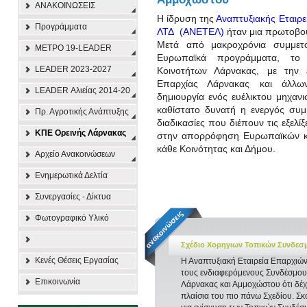
ΑΝΑΚΟΙΝΩΣΕΙΣ
Η ίδρυση της
Αναπτυξιακής Εταιρ
Προγράμματα
ΛΤΔ (ΑΝΕΤΕΛ)
ήταν μια πρωτοβο
Μετά από μακροχρόνια συμμετ
ΜΕΤΡΟ 19-LEADER
Ευρωπαϊκά προγράμματα, το 
LEADER 2023-2027
Κοινοτήτων Λάρνακας, με την
Επαρχίας Λάρνακας και άλλω
LEADER Αλιείας 2014-20
δημιουργία ενός ευέλικτου μηχα
καθίστατο δυνατή η ενεργός συμ
Πρ. Αγροτικής Ανάπτυξης
διαδικασίες που διέπουν τις εξελί
ΚΠΕ Ορεινής Λάρνακας
στην απορρόφηση Ευρωπαϊκών κο
κάθε Κοινότητας και Δήμου.
Αρχείο Ανακοινώσεων
Ενημερωτικά Δελτία
Συνεργασίες - Δίκτυα
Φωτογραφικό Υλικό
Σχέδιο Χορηγιων Τοπικών Συνδε
Κενές Θέσεις Εργασίας
Η Αναπτυξιακή Εταιρεία Επαρχιώ
τους ενδιαφερόμενους Συνδέσμο
Επικοινωνία
Λάρνακας και Αμμοχώστου ότι δέχε
πλαίσια του πιο πάνω Σχεδίου. Σκ