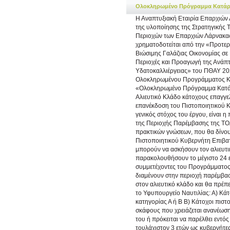
Ολοκληρωμένο Πρόγραμμα Κατάρτ
Η Αναπτυξιακή Εταιρία Επαρχιών
της υλοποίησης της Στρατηγικής 
Περιοχών των Επαρχιών Λάρνακα
χρηματοδοτείται από την «Προτε
Βιώσιμης Γαλάζιας Οικονομίας σε 
Περιοχές και Προαγωγή της Ανάπτ
Υδατοκαλλιέργειας» του ΠΘΑΥ 20
Ολοκληρωμένου Προγράμματος Κατ
«Ολοκληρωμένο Πρόγραμμα Κατάρ
Αλιευτικό Κλάδο κάτοχους επαγγελμ
επανέκδοση του Πιστοποιητικού 
γενικός στόχος του έργου, είναι 
της Περιοχής Παρέμβασης της ΤΟΔ
πρακτικών γνώσεων, που θα δίνου
Πιστοποιητικού Κυβερνήτη Επιβατ
μπορούν να ασκήσουν τον αλιευτ
παρακολουθήσουν το μέγιστο 24 εκ
συμμετέχοντες του Προγράμματος 
διαμένουν στην περιοχή παρέμβασ
στον αλιευτικό κλάδο και θα πρέπε
το Υφυπουργείο Ναυτιλίας: Α) Κάτ
κατηγορίας Α ή Β Β) Κάτοχοι πισ
σκάφους που χρειάζεται ανανέωση
του ή πρόκειται να παρέλθει εντό
τουλάχιστον 3 ετών ως κυβερνήτες