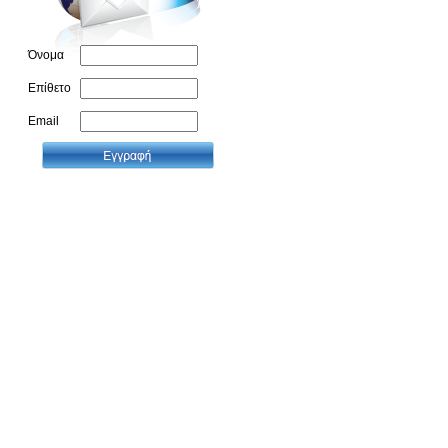
Όνομα
Επίθετο
Email