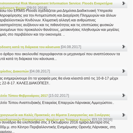
nvironmental Risk Management Information Service: Floods Εναρκτήρια
[29.01.2018]
υνάντηση Έργου
έσω του ERMIS-Floods σχεδιάζεται μια Δημόσια Διαδικτυακή Υπηρεσία
ληροφόρησης για την Αντιμετώπιση και Διαχείριση Πλημμυρών και άλλων
εριβαλλοντικών Κινδύνων. Κλιματική αλλαγή και ανθρώπινες
ραστηριότητες αυξάνουν και τις πιθανότητες και τις επιπτώσεις φυσικών
αινομένων που προκαλούν θανάτους, μετακινήσεις πληθυσμών και μεγάλες
ημιές στο περιβάλλον και την οικονομία. ..
[04.08.2017]
ρδευση κατά τη διάρκεια του κάυσωνα
το άρθρο που ακολουθεί περιγράφονται οι μηχανισμοί που αναπτύσοουν τα
υτά κατά τη διάρκεια του κάυσωνα...
[04.08.2017]
ερίοδος Διακοπών
ας ενημερώνουμε ότι τα γραφεία μας θα είναι κλειστά από τις 10-8-17 μέχρι
ις 22-8-17. ΚΑΛΕΣ ΔΙΑΚΟΠΕΣ!!..
[15.02.2017]
ελτίο Τύπου Φεβρουάριος 2017
ελτίο Τύπου Αναπτυξιακής Εταιρείας Επαρχιών Λάρνακας Αμμοχώστου..
εχνογνωσία και Καλές Πρακτικές σε θέματα Συνεργασίας και Συνέργιας
[03.10.2016]
αραδοσιακών Επιχειρήσεων, Φορέων και Τοπικων Αρχών.
ο συνέδριο θα υλοποιηθεί στις 3 Οκτωβρίου 2016 ημέρα Δευτέρα στις
:00μ.μ. στο Κέντρο Περιβαλλοντικής Ενημέρωσης Ορεινής Λάρνακας, στη
καρίνου...