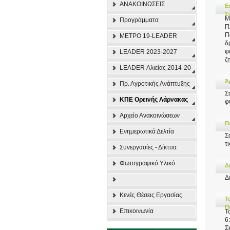
ΑΝΑΚΟΙΝΩΣΕΙΣ
E
Σ
Μ
Προγράμματα
Π
Π
ΜΕΤΡΟ 19-LEADER
δ
φ
LEADER 2023-2027
ζ
LEADER Αλιείας 2014-20
Ά
Πρ. Αγροτικής Ανάπτυξης
Σ
ΚΠΕ Ορεινής Λάρνακας
φ
Αρχείο Ανακοινώσεων
Π
Ενημερωτικά Δελτία
Σ
τ
Συνεργασίες - Δίκτυα
Φωτογραφικό Υλικό
Δ
Δ
Κενές Θέσεις Εργασίας
Τ
Π
Επικοινωνία
Τ
6
Σ