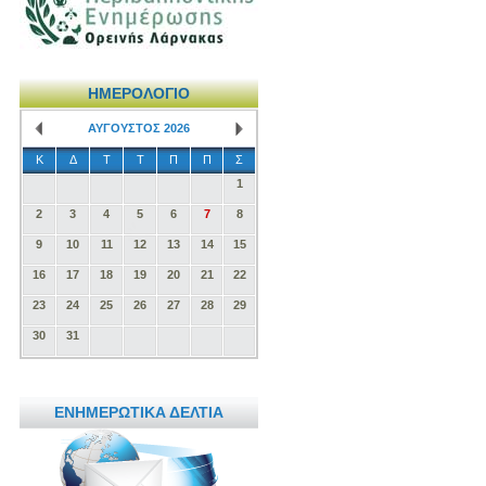
ΗΜΕΡΟΛΟΓΙΟ
ΑΥΓΟΥΣΤΟΣ 2026
Κ
Δ
Τ
Τ
Π
Π
Σ
1
2
3
4
5
6
7
8
9
10
11
12
13
14
15
16
17
18
19
20
21
22
23
24
25
26
27
28
29
30
31
ΕΝΗΜΕΡΩΤΙΚΑ ΔΕΛΤΙΑ