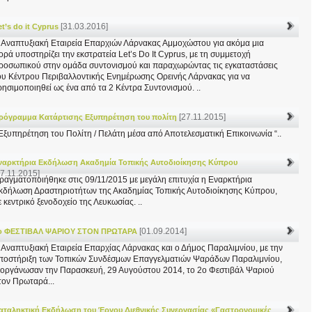
[31.03.2016]
et’s do it Cyprus
 Αναπτυξιακή Εταιρεία Επαρχιών Λάρνακας Αμμοχώστου για ακόμα μια
ορά υποστηρίζει την εκστρατεία Let’s Do It Cyprus, με τη συμμετοχή
ροσωπικού στην ομάδα συντονισμού και παραχωρώντας τις εγκαταστάσεις
ου Κέντρου Περιβαλλοντικής Ενημέρωσης Ορεινής Λάρνακας για να
ρησιμοποιηθεί ως ένα από τα 2 Κέντρα Συντονισμού. ..
[27.11.2015]
ρόγραμμα Κατάρτισης Εξυπηρέτηση του πολίτη
 Εξυπηρέτηση του Πολίτη / Πελάτη μέσα από Αποτελεσματική Επικοινωνία “..
ναρκτήρια Εκδήλωση Ακαδημία Τοπικής Αυτοδιοίκησης Κύπρου
17.11.2015]
ραγματοποιήθηκε στις 09/11/2015 με μεγάλη επιτυχία η Εναρκτήρια
κδήλωση Δραστηριοτήτων της Ακαδημίας Τοπικής Αυτοδιοίκησης Κύπρου,
ε κεντρικό ξενοδοχείο της Λευκωσίας. ..
[01.09.2014]
ο ΦΕΣΤΙΒΑΛ ΨΑΡΙΟΥ ΣΤΟΝ ΠΡΩΤΑΡΑ
 Αναπτυξιακή Εταιρεία Επαρχίας Λάρνακας και ο Δήμος Παραλιμνίου, με την
ποστήριξη των Τοπικών Συνδέσμων Επαγγελματιών Ψαράδων Παραλιμνίου,
ιοργάνωσαν την Παρασκευή, 29 Αυγούστου 2014, το 2ο Φεστιβάλ Ψαριού
τον Πρωταρά...
αταληκτική Εκδήλωση του Έργου Διεθνικής Συνεργασίας «Γαστρονομικές