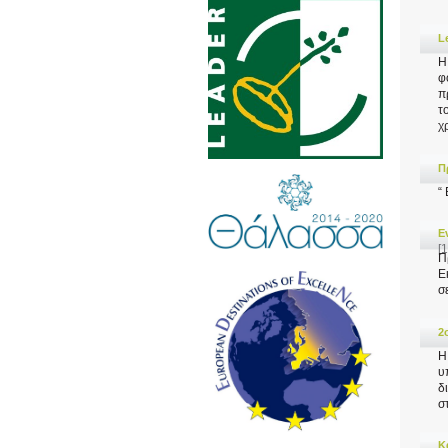
L
Η
φ
π
τ
χ
Π
“
Ε
[
Π
Ε
σ
2
Η
υ
δ
σ
Κ