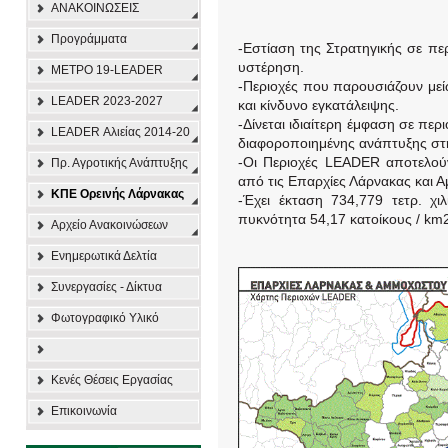
ΑΝΑΚΟΙΝΩΣΕΙΣ
Προγράμματα
-Εστίαση της Στρατηγικής σε πε
υστέρηση.
ΜΕΤΡΟ 19-LEADER
-Περιοχές που παρουσιάζουν μ
LEADER 2023-2027
και κίνδυνο εγκατάλειψης.
-Δίνεται ιδιαίτερη έμφαση σε πε
LEADER Αλιείας 2014-20
διαφοροποιημένης ανάπτυξης στ
-Οι Περιοχές LEADER αποτελούν
Πρ. Αγροτικής Ανάπτυξης
από τις Επαρχίες Λάρνακας και 
ΚΠΕ Ορεινής Λάρνακας
-Έχει έκταση 734,779 τετρ. χιλ
πυκνότητα 54,17 κατοίκους / km
Αρχείο Ανακοινώσεων
Ενημερωτικά Δελτία
Συνεργασίες - Δίκτυα
Φωτογραφικό Υλικό
Κενές Θέσεις Εργασίας
Επικοινωνία