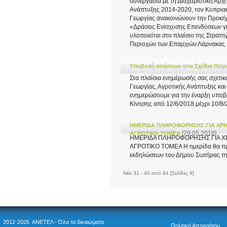
συνεργασία με τη Διαχειριστική Αρ
Ανάπτυξης 2014-2020, τον Κυπρια
Γεωργίας ανακοινώνουν την Προκήρ
«Δράσεις Ενίσχυσης Επενδύσεων γι
υλοποιείται στο πλαίσιο της Στρατ
Περιοχών των Επαρχιών Λάρνακας 
Υποβολή αιτήσεων στα Σχέδια Πετρ
Στα πλαίσια ενημέρωσής σας σχετι
Γεωργίας, Αγροτικής Ανάπτυξης και
ενημερώσουμε για την έναρξη υποβο
Κίνησης από 12/6/2018 μέχρι 10/8/2
ΗΜΕΡΙΔΑ ΠΛΗΡΟΦΟΡΗΣΗΣ ΓΙΑ ΧΡ
[29.05.2018]
ΑΓΡΟΤΙΚΟ ΤΟΜΕΑ
ΗΜΕΡΙΔΑ ΠΛΗΡΟΦΟΡΗΣΗΣ ΓΙΑ 
ΑΓΡΟΤΙΚΟ ΤΟΜΕΑ Η ημερίδα θα πρ
εκδηλώσεων του Δήμου Σωτήρας τη 
Νέα 31 - 40 από 84 [Σελίδες 9]
2012-2026 ΑΝΕΤΕΛ - Όλα τα δικαιώματα
Πολιτική Απορρήτου