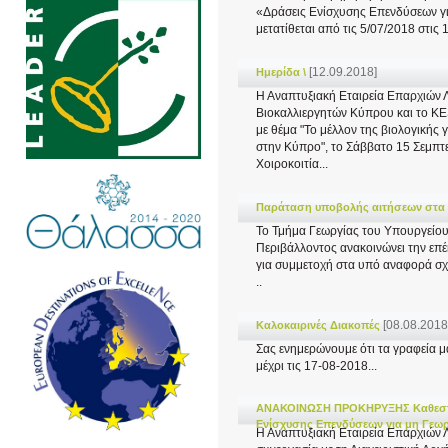
«Δράσεις Ενίσχυσης Επενδύσεων γι
μετατίθεται από τις 5/07/2018 στις 
[12.09.2018]
Ημερίδα \
Η Αναπτυξιακή Εταιρεία Επαρχιών 
Βιοκαλλιεργητών Κύπρου και το KE
με θέμα "Το μέλλον της βιολογικής 
στην Κύπρο", το Σάββατο 15 Σεμπτ
Χοιροκοιτία...
Παράταση υποβολής αιτήσεων στα 
Το Τμήμα Γεωργίας του Υπουργείου
Περιβάλλοντος ανακοινώνει την επ
για συμμετοχή στα υπό αναφορά σχέ
..
[08.08.2018
Καλοκαιρινές Διακοπές
Σας ενημερώνουμε ότι τα γραφεία μα
μέχρι τις 17-08-2018...
ΑΝΑΚΟΙΝΩΣΗ ΠΡΟΚΗΡΥΞΗΣ Καθεστώς
Ενίσχυσης Επενδύσεων για μη Γεω
Η Αναπτυξιακή Εταιρεία Επαρχιών 