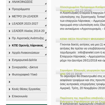
ΑΝΑΚΟΙΝΩΣΕΙΣ
Ολοκληρωμένο Πρόγραμμα Κατάρτι
Προγράμματα
[21.12.2018]
Τουρισμός»
Η Αναπτυξιακή Εταιρεία Επαρχιών 
ΜΕΤΡΟ 19-LEADER
υλοποίησης της Στρατηγικής Τοπικ
των επαρχιών Λάρνακας – Αμμοχώσ
LEADER 2023-2027
προχωρά στην υλοποίηση ενός Ολ
στο αντικείμενο «Αγροτουρισμός – 
LEADER Αλιείας 2014-20
Πρ. Αγροτικής Ανάπτυξης
ΚΕΝΗ ΘΕΣΗ ΠΟΛΙΤΙΚΟΥ ΜΗΧΑΝΙΚΟ
Γίνονται δεκτές αιτήσεις για μια (1
ΚΠΕ Ορεινής Λάρνακας
αιτήσεις θα πρέπει να υποβάλλοντα
ταχυδρομείο : info@anetel.com ή κα
Αρχείο Ανακοινώσεων
Επαρχιών Λάρνακας – Αμμοχώστου Λ
Ενημερωτικά Δελτία
μέχρι την Δευτέρα 26/11/2018 και ώρ
Συνεργασίες - Δίκτυα
Σεμινάριο: Εξαγωγές γεωργικών προ
[20.11.2018]
ΗΠΑ
Φωτογραφικό Υλικό
Το σεμινάριο θα επικεντρωθεί στις α
ασφάλεια τροφίμων και στις προυπ
όσες κυπριακές επιχειρήσεις τροφίμ
Αμερική. Τρίτη, 20 Νοεμβρίου 2018,
Κενές Θέσεις Εργασίας
Επικοινωνία
Παράταση της περιόδου υποβολής α
Ενίσχυσης Επενδύσεων για μη Γεωρ
Η καταληκτική ημερομηνία υποβολής